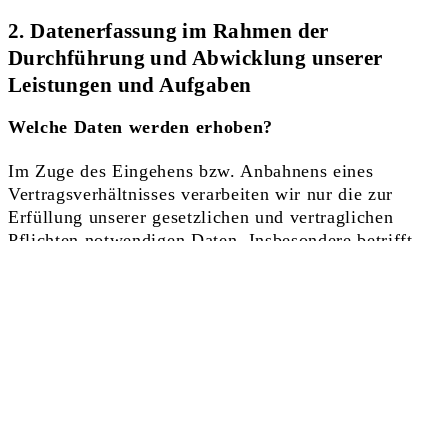
2. Datenerfassung im Rahmen der
Durchführung und Abwicklung unserer
Leistungen und Aufgaben
Welche Daten werden erhoben?
Im Zuge des Eingehens bzw. Anbahnens eines
Vertrags­verhältnisses verarbeiten wir nur die zur
Erfüllung unserer gesetzlichen und vertraglichen
Pflichten notwendigen Daten. Insbesondere betrifft
dies Ihre Personalien und Kontaktdaten sowie
sämtliche Informationen, die für die
Vertragsanbahnung und –abwicklung notwendig sind.
Wie und zu welchem Zweck werden Ihre Daten
erhoben?
Die Datenverarbeitung erfolgt grundsätzlich auf Ihre
Anfrage hin und dient der Erfüllung vertraglicher