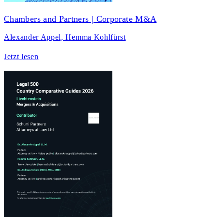
Chambers and Partners | Corporate M&A
Alexander Appel, Hemma Kohlfürst
Jetzt lesen