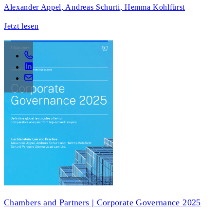
Alexander Appel, Andreas Schurti, Hemma Kohlfürst
Jetzt lesen
Chambers and Partners | Corporate Governance 2025